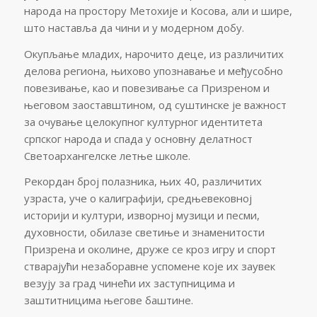
народа на простору Метохије и Косова, али и шире,
што наставља да чини и у модерном добу.
Окупљање младих, нарочито деце, из различитих
делова региона, њихово упознавање и међусобно
повезивање, као и повезивање са Призреном и
његовом заоставштином, од суштинске је важност
за очување целокупног културног идентитета
српског народа и спада у основну делатност
Светоархангелске летње школе.
Рекордан број полазника, њих 40, различитих
узраста, уче о калиграфији, средњевековној
историји и култури, изворној музици и песми,
духовности, обилазе светиње и знаменитости
Призрена и околине, друже се кроз игру и спорт
стварајући незаборавне успомене које их заувек
везују за град чинећи их заступницима и
заштитницима његове баштине.