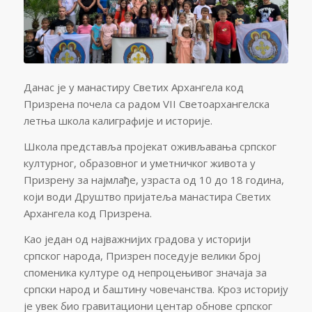
Данас је у манастиру Светих Архангела код
Призрена почела са радом VII Светоархангелска
летња школа калиграфије и историје.
Школа представља пројекат оживљавања српског
културног, образовног и уметничког живота у
Призрену за најмлађе, узраста од 10 до 18 година,
који води Друштво пријатеља манастира Светих
Архангела код Призрена.
Као један од најважнијих градова у историји
српског народа, Призрен поседује велики број
споменика културе од непроцењивог значаја за
српски народ и баштину човечанства. Кроз историју
је увек био гравитациони центар обнове српског