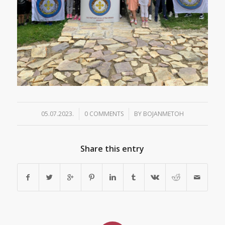
05.07.2023.
/
0 COMMENTS
/
BY
BOJANMETOH
Share this entry