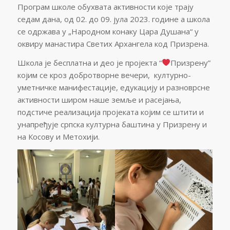
Програм школе обухвата активности које трају
седам дана, од 02. до 09. јула 2023. године а школа
се одржава у „Народном конаку Цара Душана“ у
оквиру манастира Светих Архангела код Призрена.
Школа је бесплатна и део је пројекта “
Призрену”
којим се кроз добротворне вечери, културно-
уметничке манифестације, едукацију и разноврсне
активности широм наше земље и расејања,
подстиче реализација пројеката којим се штити и
унапређује српска културна баштина у Призрену и
на Косову и Метохији.