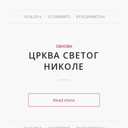
18.04.2014.
/
0 COMMENTS
/
BY
BOJANMETOH
ОБНОВА
ЦРКВА СВЕТОГ
НИКОЛЕ
Read more