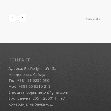
1
2
Page 2 of 2
КОНТАКТ
Адреса:
Браће Југовић 15а
Младеновац, Србија
Тел:
+381 11 6232 530
Моб:
+381 65 8215 218
Е-пошта:
bojan.metoh@gmail.com
Број рачуна:
205 – 200011 – 97
Комерцијална банка А. Д.