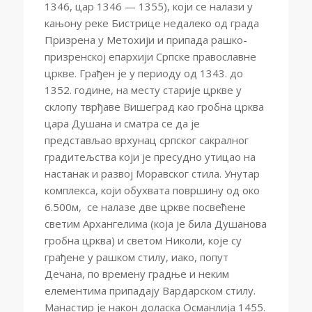
1346, цар 1346 — 1355), који се налази у
кањону реке Бистрице недалеко од града
Призрена у Метохији и припада рашко-
призренској епархији Српске православне
цркве. Грађен је у периоду од 1343. до
1352. године, на месту старије цркве у
склопу тврђаве Вишеград као гробна црква
цара Душана и сматра се да је
представљао врхунац српског сакралног
градитељства који је пресудно утицао на
настанак и развој Моравског стила. Унутар
комплекса, који обухвата површину од око
6.500м, се налазе две цркве посвећене
светим Архангелима (која је била Душанова
гробна црква) и светом Николи, које су
грађене у рашком стилу, иако, попут
Дечана, по времену градње и неким
елементима припадају Вардарском стилу.
Манастир је након доласка Османлија 1455.