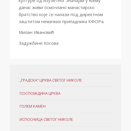
културе од изузетног значајаи у њему
данас живи осмочлано манастирско
братство које се налази под директном
заштитом немачких припадника КФОРа.
Милан Ивановић
Задужбине Косова
„ГРАДСКА“ ЦРКВА СВЕТОГ НИКОЛЕ
Г(ОСПО)ЖДИНА ЦРКВА
ГОЛЕМ КАМЕН
ИСПОСНИЦА СВЕТОГ НИКОЛЕ