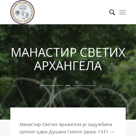
МАНАСТИР СВЕТИХ
АРХАНГЕЛА
Манастир Светих Архангела је задужбина
српског цара Душана Силног (краљ 1331 —