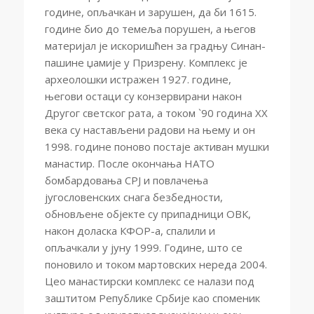
године, опљачкан и зарушен, да би 1615.
године био до темеља порушен, а његов
материјал је искоришћен за градњу Синан-
пашине џамије у Призрену. Комплекс је
археолошки истражен 1927. године,
његови остаци су конзервирани након
Другог светског рата, а током `90 година XX
века су настављени радови на њему и он
1998. године поново постаје активан мушки
манастир. После окончања НАТО
бомбардовања СРЈ и повлачења
југословенских снага безбедности,
обновљене објекте су припадници ОВК,
након доласка КФОР-а, спалили и
опљачкали у јуну 1999. Године, што се
поновило и током мартовских нереда 2004.
Цео манастирски комплекс се налази под
заштитом Републике Србије као споменик